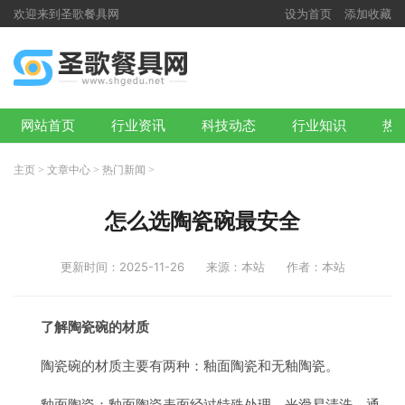
欢迎来到圣歌餐具网
设为首页
添加收藏
网站首页
行业资讯
科技动态
行业知识
热
主页
>
文章中心
>
热门新闻
>
怎么选陶瓷碗最安全
更新时间：2025-11-26
来源：本站
作者：本站
了解陶瓷碗的材质
陶瓷碗的材质主要有两种：釉面陶瓷和无釉陶瓷。
釉面陶瓷：釉面陶瓷表面经过特殊处理，光滑易清洗，通