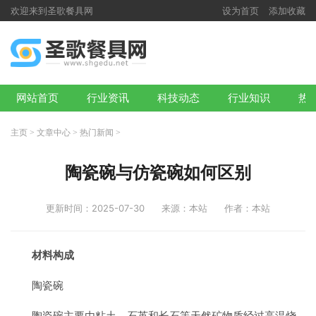
欢迎来到圣歌餐具网
设为首页
添加收藏
网站首页
行业资讯
科技动态
行业知识
热
主页
>
文章中心
>
热门新闻
>
陶瓷碗与仿瓷碗如何区别
更新时间：2025-07-30
来源：本站
作者：本站
材料构成
陶瓷碗
陶瓷碗主要由粘土、石英和长石等天然矿物质经过高温烧