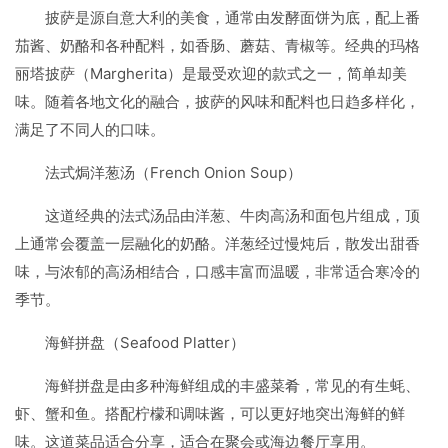
披萨是源自意大利的美食，通常由发酵面饼为底，配上番
茄酱、奶酪和各种配料，如香肠、蘑菇、青椒等。经典的玛格
丽塔披萨（Margherita）是最受欢迎的款式之一，简单却美
味。随着各地文化的融合，披萨的风味和配料也日趋多样化，
满足了不同人的口味。
法式焗洋葱汤（French Onion Soup）
这道经典的法式汤品由洋葱、牛肉高汤和面包片组成，顶
上通常会覆盖一层融化的奶酪。洋葱经过慢炖后，散发出甜香
味，与浓郁的高汤相结合，口感丰富而温暖，非常适合寒冷的
季节。
海鲜拼盘（Seafood Platter）
海鲜拼盘是由多种海鲜组成的丰盛菜肴，常见的有生蚝、
虾、蟹和鱼。搭配柠檬和调味酱，可以更好地突出海鲜的鲜
味。这道菜品适合分享，适合在聚会或海边餐厅享用。