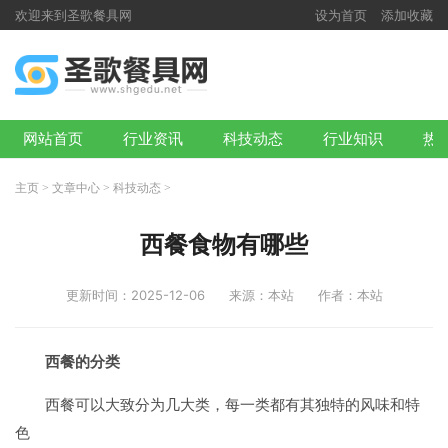
欢迎来到圣歌餐具网
设为首页
添加收藏
网站首页
行业资讯
科技动态
行业知识
热
主页
>
文章中心
>
科技动态
>
西餐食物有哪些
更新时间：2025-12-06
来源：本站
作者：本站
西餐的分类
西餐可以大致分为几大类，每一类都有其独特的风味和特
色