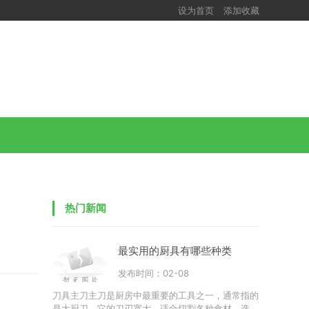
设为首页
添加收藏
热门新闻
最实用的厨具有哪些种类
发布时间：02-08
刀具主刀主刀是厨房中最重要的工具之一，通常指的
是大厨刀。它的刀刃宽大，适合切割各种食材。选择