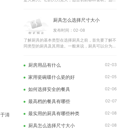
主刀时，应考虑刀具的重量和手柄的舒适度。优质的
不锈钢刀具可
厨具怎么选择尺寸大小
发布时间：02-08
了解厨具的基本类型在选择厨具之前，首先要了解不
同类型的厨具及其用途。一般来说，厨具可以分为以
下几类锅具：包括平底锅、深锅、蒸锅等。刀具：如
切菜刀、剁刀
02-03
厨房用品有什么
02-05
家用瓷碗碟什么瓷的好
02-06
如何选择安全的餐具
02-07
最高档的餐具有哪些
02-08
最实用的厨具有哪些种类
易于清
02-08
厨具怎么选择尺寸大小