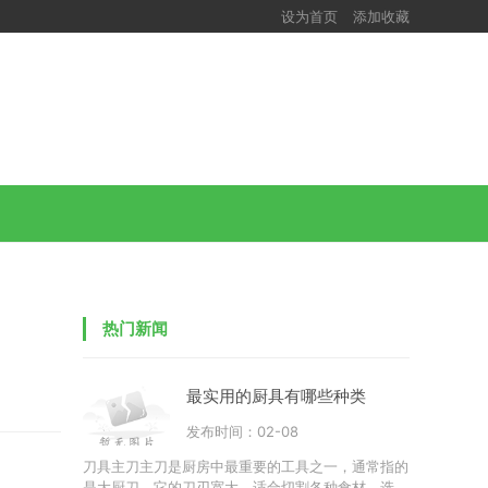
设为首页
添加收藏
热门新闻
最实用的厨具有哪些种类
发布时间：02-08
刀具主刀主刀是厨房中最重要的工具之一，通常指的
是大厨刀。它的刀刃宽大，适合切割各种食材。选择