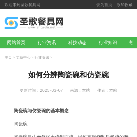
欢迎来到圣歌餐具网
设为首页
添加收藏
网站首页
行业资讯
科技动态
行业知识
热
主页
>
文章中心
>
行业资讯
>
如何分辨陶瓷碗和仿瓷碗
更新时间：2025-03-07
来源：本站
作者：本站
陶瓷碗与仿瓷碗的基本概念
陶瓷碗
陶瓷碗是由天然泥土烧制而成，经过高温烧制后形成的产